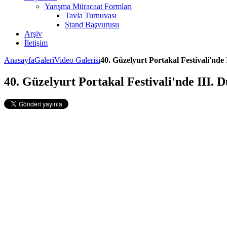
Yarışma Müracaat Formları
Tavla Turnuvası
Stand Başvurusu
Arşiv
İletişim
Anasayfa
Galeri
Video Galerisi
40. Güzelyurt Portakal Festivali'nde 
40. Güzelyurt Portakal Festivali'nde III. D