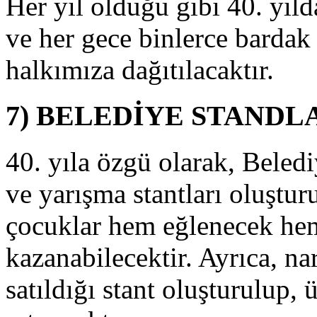
Her yıl olduğu gibi 40. yıld
çılış
öreninde
ve her gece binlerce bardak 
landa
ulunan
halkımıza dağıtılacaktır.
erkese
cretsiz
larak
7) BELEDİYE STANDL
ediye
iyangosu
ağıtılacaktır
40. yıla özgü olarak, Beled
e
ynı
ve yarışma stantları oluştur
kşam
ören
rogramı
çocuklar hem eğlenecek hem
çerisinde
ekilişler
kazanabilecektir. Ayrıca, na
apılıp
0
satıldığı stant oluşturulup, ü
anslı
işiye