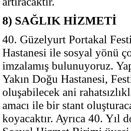
artıracaktır.
por
apma
lışkanlığını
8) SAĞLIK HİZMETİ
rtırmaya
önelik
larak
40. Güzelyurt Portakal Fest
0
det
Hastanesi ile sosyal yönü ço
isiklet
erilecektir.
imzalamış bulunuyoruz. Yapt
ILIŞ
Yakın Doğu Hastanesi, Festi
RENİ
oluşabilecek ani rahatsızlı
İddia
diyoruz
amacı ile bir stant oluştur
0.
ıl
çılış
koyacaktır. Ayrıca 40. Yıl d
öreni,
ugüne