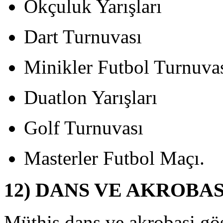
Okçuluk Yarışları
ece
inlerce
ardak
Dart Turnuvası
ortakal
uyu
Minikler Futbol Turnuva
cretsiz
larak
alkımıza
Duatlon Yarışları
ağıtılacaktır.
LEDİYE
Golf Turnuvası
ANDLARI
40.
Masterler Futbol Maçı.
ıla
zgü
larak,
12) DANS VE AKROBA
elediye
arafından
ocuklar
Müthiş dans ve akrobasi göst