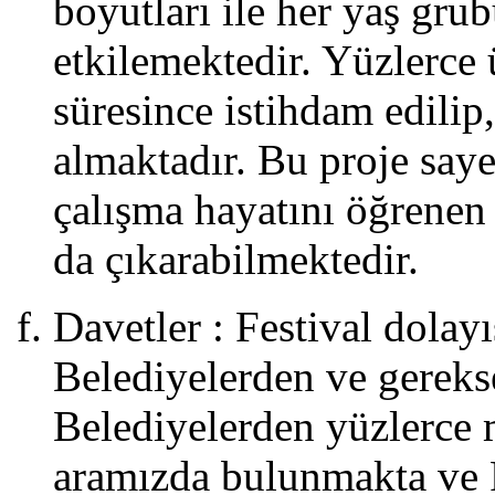
boyutları ile her yaş gr
erel
anatçılarımız
etkilemektedir. Yüzlerce 
rekans,
rif
süresince istihdam edilip
dizer,
yhan
almaktadır. Bu proje saye
aşkal,
üseyin
çalışma hayatını öğrenen g
ücelten
e
da çıkarabilmektedir.
rem
arani,
ok
Davetler : Festival dolay
zel
ir
Belediyelerden ve gerekse
ünde
ahne
Belediyelerden yüzlerce m
lıp
erformans
ergileyecektir.
aramızda bulunmakta ve F