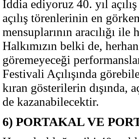
İddia ediyoruz 40. yıl açılı
lmıştır.
açılış törenlerinin en görkem
ILIŞ
YANGOSU
mensuplarının aracılığı ile 
Festivalin,
Halkımızın belki de, herhang
0.
ılında
göremeyeceği performanslar
irçok
enilik,
Festivali Açılışında görebil
enkli
tkinlikler
e
kıran gösterilerin dışında, 
eğişiklerle
erini
de kazanabilecektir.
lmıştır.
estival
ortejine
6) PORTAKAL VE POR
atılan
işilere
e