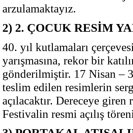
üzenlenecektir.
arzulamaktayız.
RTAKAL
2) 2. ÇOCUK RESİM Y
IŞALIM
UNU
40. yıl kutlamaları çerçeve
40.
ıl
yarışmasına, rekor bir katıl
utlamaları
erçevesinde
gönderilmiştir. 17 Nisan – 
üzenlenen
e
lektronik
teslim edilen resimlerin ser
rtamda
er
açılacaktır. Dereceye giren 
aş
rubundaki
Festivalin resmi açılış töre
itlelerin
atılımı
le
3) PORTAKAL ATIŞAL
ynanmakta