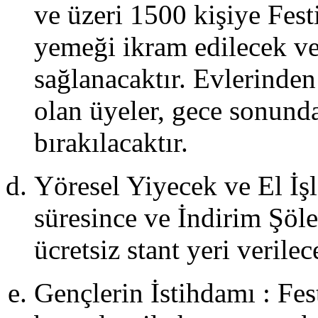
ve üzeri 1500 kişiye Fest
atılımları
le
onserler
yemeği ikram edilecek ve 
rganize
dilmiştir.
sağlanacaktır. Evlerinden 
Halil
olan üyeler, gece sonunda
ezai,
Cem
bırakılacaktır.
drian,
üliz
yla,
Yöresel Yiyecek ve El İşle
uray
e
süresince ve İndirim Şöle
ıla
estival
ücretsiz stant yeri verilec
tkinlikleri
apsamında
erformans
Gençlerin İstihdamı : Fes
cra
deceklerdir.
yrıca,