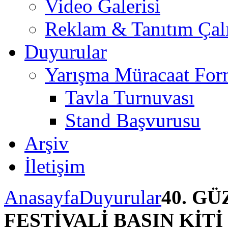
Video Galerisi
40.
ıl
Reklam & Tanıtım Çalı
utlamaları
erçevesinde
Duyurular
üzenlenen
esim
arışmasına,
Yarışma Müracaat For
ekor
ir
Tavla Turnuvası
atılım
le
Stand Başvurusu
am
11
Arşiv
esim
önderilmiştir.
İletişim
7
isan
Anasayfa
Duyurular
40. G
1
ayıs
FESTİVALİ BASIN KİTİ
017