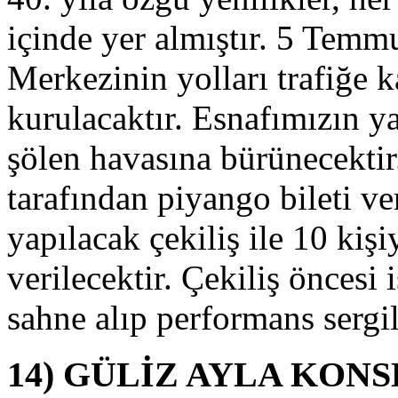
tant
içinde yer almıştır. 5 Te
luşturulup,
rünlerin
Merkezinin yolları trafiğe 
anıtım
e
ilinilirliğini
kurulacaktır. Esnafımızın y
rtıracaktır.
şölen havasına bürünecektir
ĞLIK
tarafından piyango bileti v
ZMETİ
yapılacak çekiliş ile 10 kişi
40.
üzelyurt
ortakal
verilecektir. Çekiliş önces
estivali
olayısı
sahne alıp performans sergil
le
akın
oğu
14) GÜLİZ AYLA KONS
astanesi
le