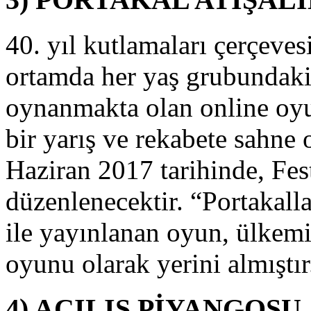
lan
nline
40. yıl kutlamaları çerçeve
yun,
oğun
ortamda her yaş grubundaki k
lgi
örmüştür.
oynanmakta olan online oyu
iddi
ir
arış
bir yarış ve rekabete sahne
e
ekabete
Haziran 2017 tarihinde, Fest
ahne
lan
düzenlenecektir. “Portakall
yunun
dül
ile yayınlanan oyun, ülkemiz
öreni,
0
oyunu olarak yerini almıştır
aziran
017
arihinde,
4) AÇILIŞ PİYANGOSU
estivalin