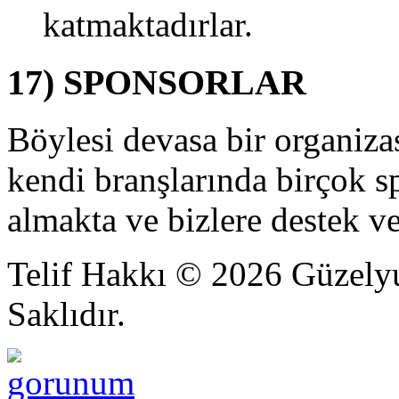
katmaktadırlar.
ZİM
NÜMÜZ,
ZİM
17) SPONSORLAR
RAMIMIZ,
ZİM
NSERİMİZ
Böylesi devasa bir organiza
Festivalin
0.
kendi branşlarında birçok 
ılında
izler
almakta ve bizlere destek ve
çin
zel
ir
Telif Hakkı © 2026 Güzelyu
nlamı
lan
Saklıdır.
e
ok
eğerli
lacağını
üşündüğümüz