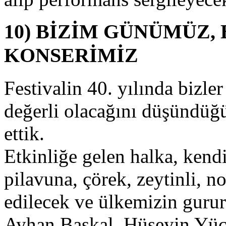
erde
ir
rada
10) BİZİM GÜNÜMÜZ, 
öremeyeceği
erformansları,
KONSERİMİZ
0.
üzelyurt
ortakal
Festivalin 40. yılında bizler
estivali
çılışında
değerli olacağını düşündüğü
örebilecektir.
alkımız,
ünya
ettik.
ekorları
ıran
Etkinliğe gelen halka, kend
österilerin
ışında,
pilavuna, çörek, zeytinli, n
çılış
iyangosu
edilecek ve ülkemizin gururl
ayesinde
ediye
Ayhan Başkal, Hüseyin Yüce
e