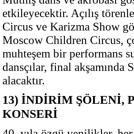
çin
yun
etkileyecektir. Açılış tören
e
arışma
Circus ve Karizma Show göste
tantları
luşturulacak.
Moscow Children Circus, ço
yun
tantlarında
muhteşem bir performans su
ocuklar
em
ğlenecek
dansçılar, final akşamında S
em
e
alacaktır.
arışarak
ediye
azanabilecektir.
13) İNDİRİM ŞÖLENİ
yrıca,
arenciyeden
KONSERİ
lde
dilen
rünlerin
40. yıla özgü yenilikler, he
atıldığı