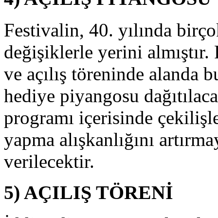
esmi
çılış
Festivalin, 40. yılında birço
öreni
onrası
değişiklerle yerini almıştır.
üzenlenecektir.
Portakalları
ıplat
ve açılış töreninde alanda b
dülleri
azan”
hediye piyangosu dağıtılaca
loganı
le
programı içerisinde çekilişle
ayınlanan
yun,
yapma alışkanlığını artırmay
lkemizin
lk
verilecektir.
tkinliğe
önelik
nline
5) AÇILIŞ TÖRENİ
yunu
larak
erini