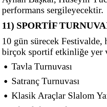
azanabilecektir.
performans sergileyecektir.
RTAKAL
11) SPORTİF TURNUV
RTAKAL
YU
ĞITIMI
10 gün sürecek Festivalde, 
Her
birçok sportif etkinliğe yer 
ıl
lduğu
ibi
Tavla Turnuvası
0.
ılda
a
Satranç Turnuvası
aklaşık
0/50
on
Klasik Araçlar Slalom Yar
ortakal
e
er