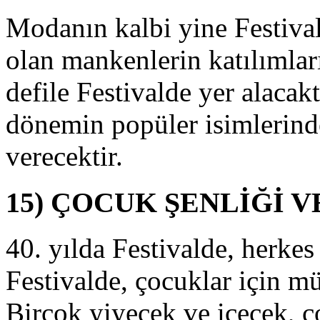
osyal
Modanın kalbi yine Festiva
önü
ok
olan mankenlerin katılımlar
üçlü
ir
defile Festivalde yer alacakt
şbirliği
nlaşması
dönemin popüler isimlerind
mzalamış
ulunuyoruz.
verecektir.
aptığımız
şbirliği
nlaşmasında,
15) ÇOCUK ŞENLİĞİ 
akın
oğu
astanesi,
estival
40. yılda Festivalde, herke
üresince
ark
Festivalde, çocuklar için mü
çerisinde
luşabilecek
Birçok yiyecek ve içecek, ç
ni