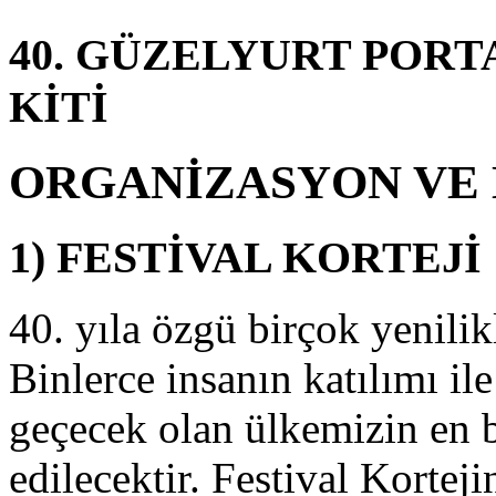
arihleri
rasında
40. GÜZELYURT PORT
eslim
dilen
KİTİ
esimlerin
ergisi,
0
aziran
ORGANİZASYON VE
017
arihinde
çılacaktır.
1) FESTİVAL KORTEJİ
ereceye
iren
esimlerin
40. yıla özgü birçok yenilikl
dül
öreni
Binlerce insanın katılımı il
se
estivalin
geçecek olan ülkemizin en 
esmi
çılış
edilecektir. Festival Kortej
öreni
onrasında