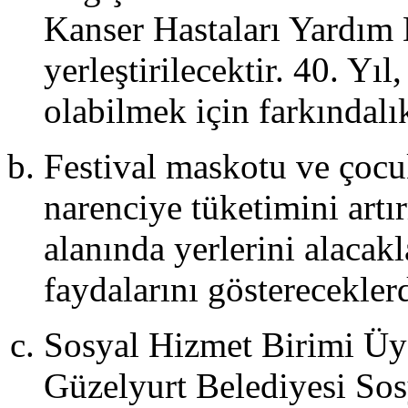
izmet
Kanser Hastaları Yardım 
irimi
yesi
yerleştirilecektir. 40. Yı
00
işiye
olabilmek için farkındalık
endi
esislerinde
cretsiz
Festival maskotu ve çocuk
heckup
izmeti
ağlayacaktır.
narenciye tüketimini artır
alanında yerlerini alacak
NSERLER
faydalarını göstereceklerd
Türkiye’den
elen
opüler
Sosyal Hizmet Birimi Üy
anatçılar
e
Güzelyurt Belediyesi Sos
lkemizin
anatçılarının