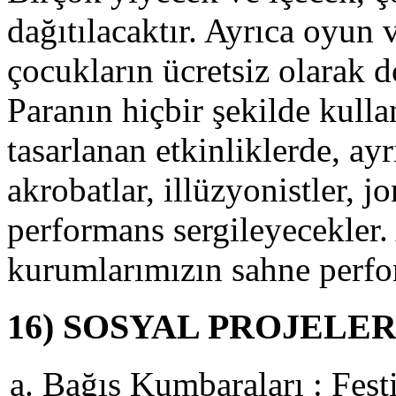
ahatsızlıklarda,
dağıtılacaktır. Ayrıca oyun 
lk
üdahaleyi
çocukların ücretsiz olarak 
apabilmek
macı
Paranın hiçbir şekilde kull
le
ir
tasarlanan etkinliklerde, a
tant
luşturacak
e
akrobatlar, illüzyonistler, j
mbulans
izmeti
performans sergileyecekler.
oyacaktır.
yrıca
kurumlarımızın sahne perfor
0.
ıl
olayısı
16) SOSYAL PROJELE
le
üzelyurt
elediyesi,
Bağış Kumbaraları : Fest
osyal