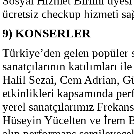
Sosyal Hizmet Birimi üyesi 
adar
apılmış
ücretsiz checkup hizmeti sa
çılış
örenlerinin
n
9) KONSERLER
örkemlisi
lacaktır.
iz
Türkiye’den gelen popüler s
eğerli
asın
sanatçılarının katılımları il
ensuplarının
racılığı
Halil Sezai, Cem Adrian, Gü
le
alkımıza
etkinlikleri kapsamında perf
ağrı
apıyoruz.
alkımızın
yerel sanatçılarımız Frekans
elki
e,
Hüseyin Yücelten ve İrem B
erhangi
ir
alıp performans sergileyecek