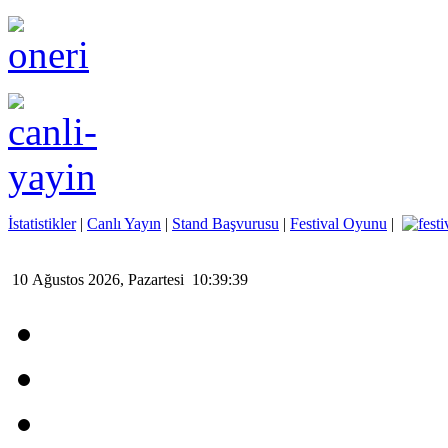
İstatistikler
|
Canlı Yayın
|
Stand Başvurusu
|
Festival Oyunu
|
10 Ağustos 2026, Pazartesi 10:39:39